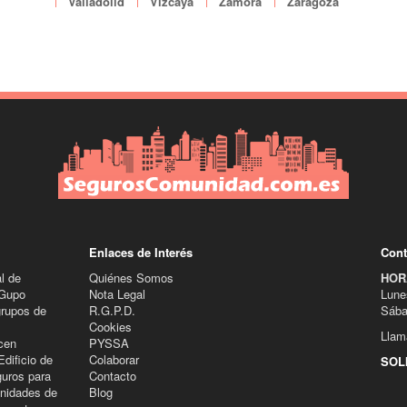
Valladolid
Vizcaya
Zamora
Zaragoza
Enlaces de Interés
Cont
l de
Quiénes Somos
HOR
 Gupo
Nota Legal
Lune
grupos de
R.G.P.D.
Sába
Cookies
Llam
cen
PYSSA
dificio de
Colaborar
SOL
guros para
Contacto
nidades de
Blog