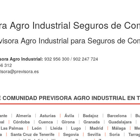
ra Agro Industrial Seguros de C
visora Agro Industrial para Seguros de Co
sora Agro Industrial:
932 956 300 / 902 247 724
6 312
isora@previsora.es
 COMUNIDAD PREVISORA AGRO INDUSTRIAL EN 
ante
Almería
Asturias
Ávila
Badajoz
Barcelona
Bu
al
Córdoba
Cuenca
Girona
Granada
Guadalajara
Las Palmas
León
Lleida
Lugo
Madrid
Málaga
Mel
a
Santa Cruz de Tenerife
Segovia
Sevilla
Soria
Tarra