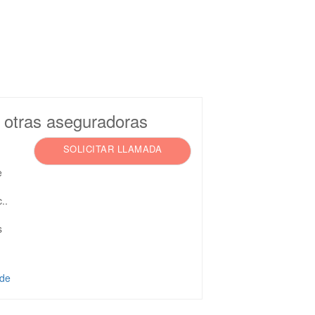
n otras aseguradoras
SOLICITAR LLAMADA
e
..
s
 de