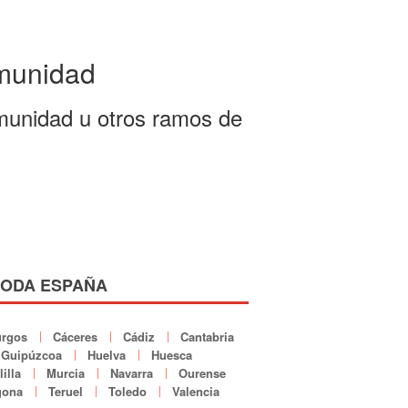
omunidad
munidad u otros ramos de
TODA ESPAÑA
rgos
Cáceres
Cádiz
Cantabria
Guipúzcoa
Huelva
Huesca
illa
Murcia
Navarra
Ourense
gona
Teruel
Toledo
Valencia