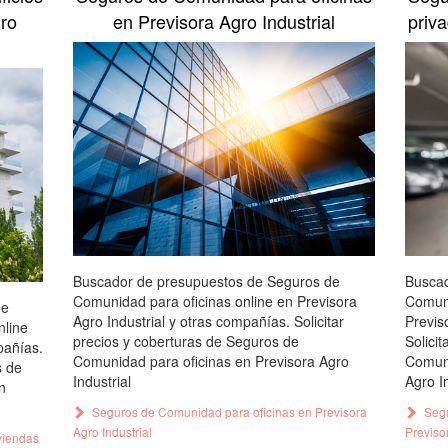
gro
en Previsora Agro Industrial
priva
Buscador de presupuestos de Seguros de
Buscad
Comunidad para oficinas online en Previsora
Comuni
de
Agro Industrial y otras compañías. Solicitar
Previs
nline
precios y coberturas de Seguros de
Solici
pañías.
Comunidad para oficinas en Previsora Agro
Comuni
s de
Industrial
Agro In
n
Seguros de Comunidad para oficinas en Previsora
Segu
Agro Industrial
Previsor
viendas