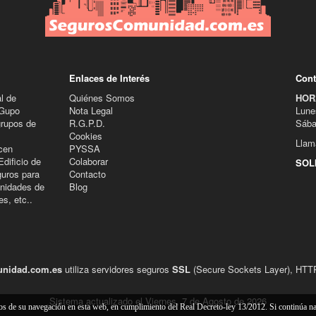
Enlaces de Interés
Cont
l de
Quiénes Somos
HOR
 Gupo
Nota Legal
Lune
grupos de
R.G.P.D.
Sába
Cookies
Llam
cen
PYSSA
dificio de
Colaborar
SOL
guros para
Contacto
nidades de
Blog
s, etc..
nidad.com.es
utiliza servidores seguros
SSL
(Secure Sockets Layer), HTTPS
Sistema actualizado el Viernes, 7 de Agosto de 2026
cos de su navegación en esta web, en cumplimiento del Real Decreto-ley 13/2012. Si continúa 