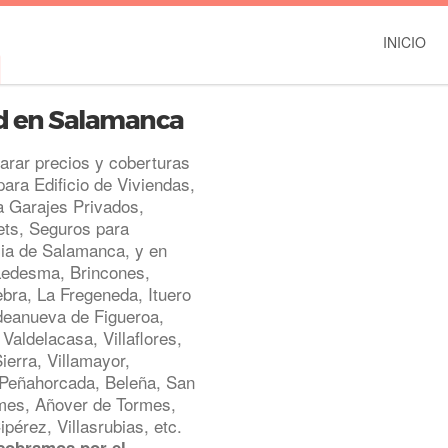
INICIO
d en Salamanca
ar precios y coberturas
ra Edificio de Viviendas,
a Garajes Privados,
ts, Seguros para
ia de Salamanca, y en
Ledesma, Brincones,
bra, La Fregeneda, Ituero
ldeanueva de Figueroa,
aldelacasa, Villaflores,
ierra, Villamayor,
 Peñahorcada, Beleña, San
rmes, Añover de Tormes,
pérez, Villasrubias, etc.