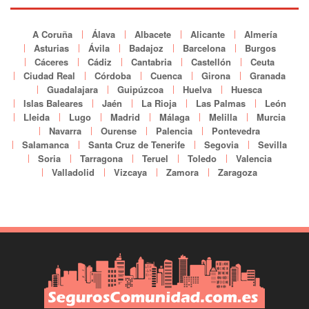
A Coruña
Álava
Albacete
Alicante
Almería
Asturias
Ávila
Badajoz
Barcelona
Burgos
Cáceres
Cádiz
Cantabria
Castellón
Ceuta
Ciudad Real
Córdoba
Cuenca
Girona
Granada
Guadalajara
Guipúzcoa
Huelva
Huesca
Islas Baleares
Jaén
La Rioja
Las Palmas
León
Lleida
Lugo
Madrid
Málaga
Melilla
Murcia
Navarra
Ourense
Palencia
Pontevedra
Salamanca
Santa Cruz de Tenerife
Segovia
Sevilla
Soria
Tarragona
Teruel
Toledo
Valencia
Valladolid
Vizcaya
Zamora
Zaragoza