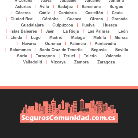
A Coruña
Álava
Albacete
Alicante
Almería
Asturias
Ávila
Badajoz
Barcelona
Burgos
Cáceres
Cádiz
Cantabria
Castellón
Ceuta
Ciudad Real
Córdoba
Cuenca
Girona
Granada
Guadalajara
Guipúzcoa
Huelva
Huesca
Islas Baleares
Jaén
La Rioja
Las Palmas
León
Lleida
Lugo
Madrid
Málaga
Melilla
Murcia
Navarra
Ourense
Palencia
Pontevedra
Salamanca
Santa Cruz de Tenerife
Segovia
Sevilla
Soria
Tarragona
Teruel
Toledo
Valencia
Valladolid
Vizcaya
Zamora
Zaragoza