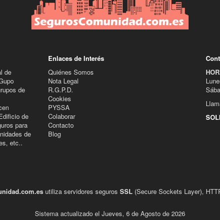
Enlaces de Interés
Cont
l de
Quiénes Somos
HOR
 Gupo
Nota Legal
Lune
grupos de
R.G.P.D.
Sába
Cookies
Llam
cen
PYSSA
dificio de
Colaborar
SOL
guros para
Contacto
nidades de
Blog
s, etc..
nidad.com.es
utiliza servidores seguros
SSL
(Secure Sockets Layer), HTTPS
Sistema actualizado el Jueves, 6 de Agosto de 2026